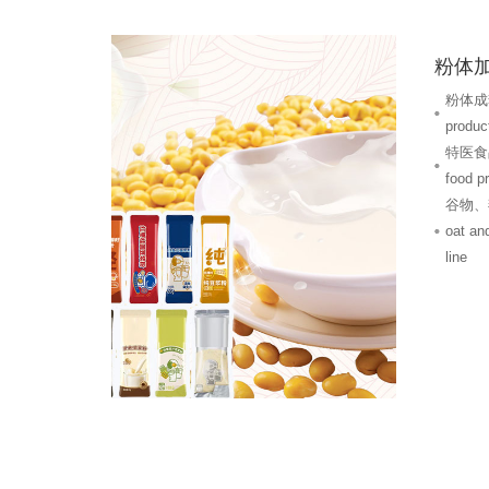
粉体
粉体成套
product
特医食品
food p
谷物、
oat an
line