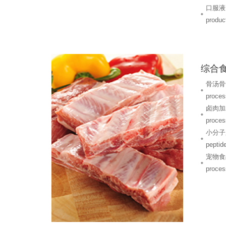
口服液全
product
综合
骨汤骨素
proces
卤肉加工
proces
小分子肽
peptide
宠物食品
proces