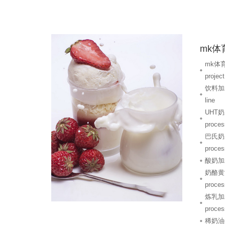
mk体
mk体
project
饮料加工
line
UHT奶
proces
巴氏奶加
proces
酸奶加
奶酪黄油
proces
炼乳加工
proces
稀奶油生产