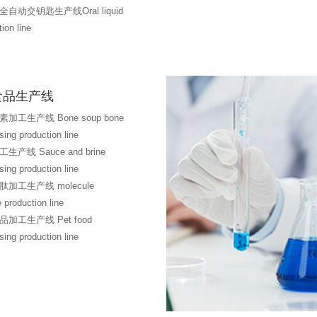
自动交钥匙生产线Oral liquid
ion line
食品生产线
加工生产线 Bone soup bone
sing production line
生产线 Sauce and brine
sing production line
加工生产线 molecule
 production line
加工生产线 Pet food
sing production line