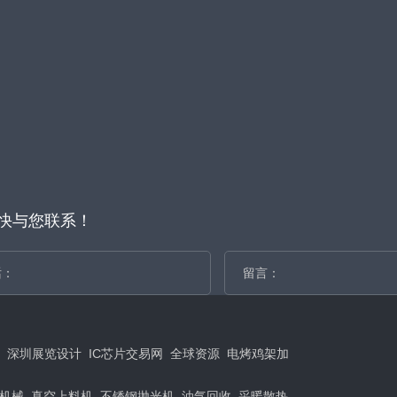
快与您联系！
深圳展览设计
IC芯片交易网
全球资源
电烤鸡架加
机械
真空上料机
不锈钢抛光机
油气回收
采暖散热