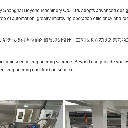
y Shanghai Beyond Machinery Co., Ltd. adopts advanced desig
ree of automation, greatly improving operation efficiency and re
能为您提供有价值的细节规划设计、工艺技术方案以及完善的
cumulated in engineering scheme, Beyond can provide you wit
ect engineering construction scheme.