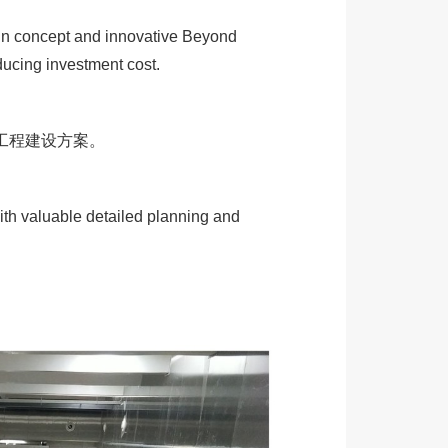
n concept and innovative Beyond
ducing investment cost.
工程建设方案。
h valuable detailed planning and