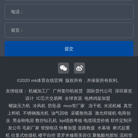
提交
©2020 mk体育在线官网 版权所有，并保留所有权利。
友情链接：
机械加工厂
广州复印机租赁
国际货代公司
深圳展览
设计
IC芯片交易网
全球资源
电烤鸡架加盟
螺旋压力机
冷风机
防坠器
mos管厂家
冻干机
水泥机械
真空
上料机
不锈钢抛光机
油气回收
采暖散热器
激光焊接机
电商创
业
黑金刚电容
数控钻孔机
kpi绩效考核
电缆现货价格
软件定制开
发公司
毛刷厂家
登报电话
快餐加盟
道路救援
水幕墙
桥式起重
机
往复式给煤机
楼宇自控
普罗米修斯美容仪
聚氨酯包胶轮
流程管