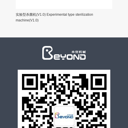
rilization
降膜蒸发器 EXCELLENT PROJECT