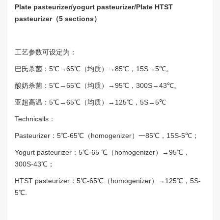
Plate pasteurizer/yogurt pasteurizer/Plate HTST
pasteurizer（5 sections）
工艺参数可设定为：
巴氏杀菌：5℃→65℃（均质）→85℃，15S→5℃。
酸奶杀菌：5℃→65℃（均质）→95℃，300S→43℃。
亚超高温：5℃→65℃（均质）→125℃，5S→5℃
Technicalls：
Pasteurizer：5℃-65℃（homogenizer）一85℃，15S-5℃；
Yogurt pasteurizer：5℃-65 ℃（homogenizer）→95℃，
300S-43℃；
HTST pasteurizer：5℃-65℃（homogenizer）→125℃，5S-
5℃.