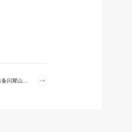
下一篇：上海本优粉体装备闪耀山东沂水食品博览会，共探行业新机遇