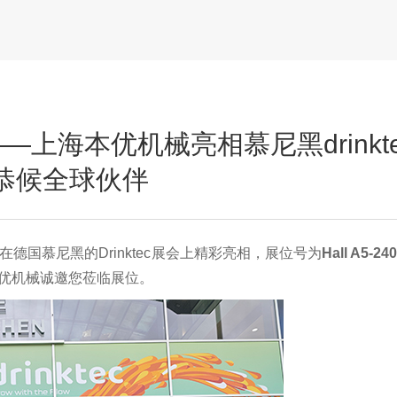
上海本优机械亮相慕尼黑drinkte
40 恭候全球伙伴
械在德国慕尼黑的Drinktec展会上精彩亮相，展位号为
Hall A5-24
优机械诚邀您莅临展位。