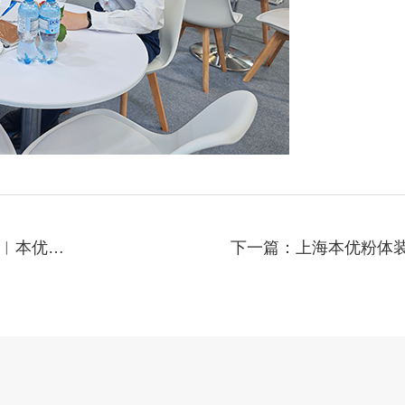
上一篇：拥抱世界 逐梦未来︱本优机械闪耀亮相第138届中国进出口商品交易会